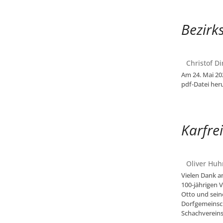
Bezirk
Christof Di
Am 24. Mai 202
pdf-Datei her
Karfre
Oliver Huh
Vielen Dank an
100-jährigen V
Otto und seine
Dorfgemeinsch
Schachvereins