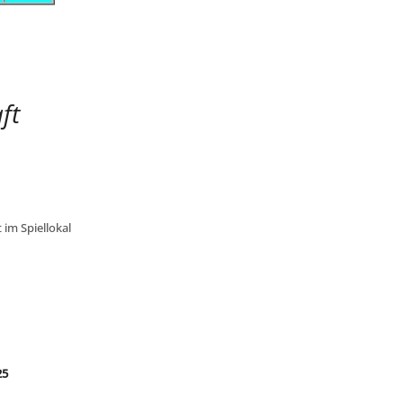
ft
im Spiellokal
25