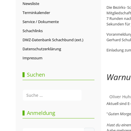
Newsliste
Die Bezirks- S
Terminkalender
Mitgliedschaft
7 Runden nach
Service / Dokumente
Sekunden für 
Schachlinks
Voranmeldunge
DWZ-Datenbank Schachbund (ext.)
Gerhard Schu
Datenschutzerklärung
Einladung zu
Impressum
Suchen
Warnun
Suchen
Oliver Huh
Type 2 or more characters for results.
Aktuell sind 
Anmeldung
"
Guten Morge
Hast du einen
Benutzername
habe mehrere D