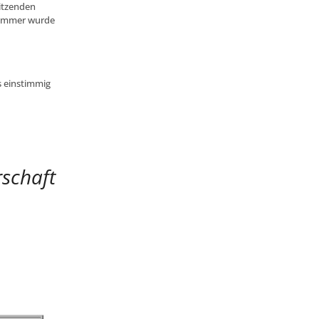
itzenden
 Sommer wurde
s einstimmig
rschaft