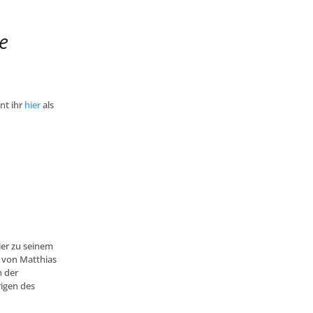
e
nt ihr
hier
als
ier zu seinem
g von Matthias
n der
rigen des