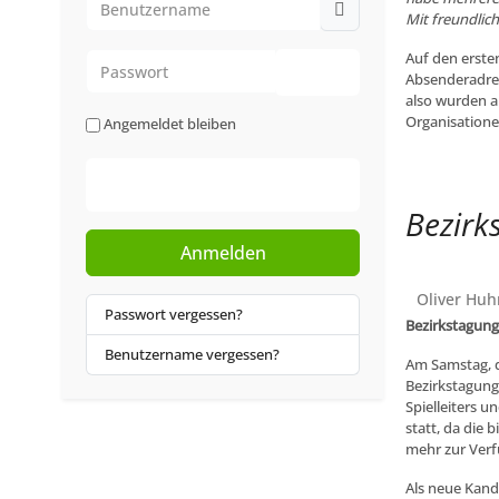
Mit freundlic
Auf den erste
Passwort
Absenderadres
Passwort anzeigen
also wurden a
Organisationen
Angemeldet bleiben
Web-Authentifizierung
Bezirk
Anmelden
Oliver Huh
Passwort vergessen?
Bezirkstagun
Benutzername vergessen?
Am Samstag, d
Bezirkstagung
Spielleiters 
statt, da die 
mehr zur Verf
Als neue Kand