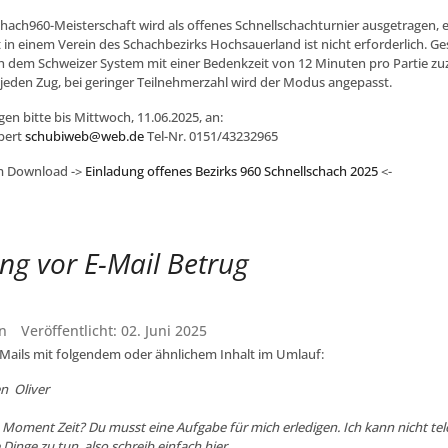
chach960-Meisterschaft wird als offenes Schnellschachturnier ausgetragen, 
 in einem Verein des Schachbezirks Hochsauerland ist nicht erforderlich. G
 dem Schweizer System mit einer Bedenkzeit von 12 Minuten pro Partie zuz
jeden Zug, bei geringer Teilnehmerzahl wird der Modus angepasst.
n bitte bis Mittwoch, 11.06.2025, an:
bert
schubiweb@web.de
Tel-Nr. 0151/43232965
m Download ->
Einladung offenes Bezirks 960 Schnellschach 2025
<-
g vor E-Mail Betrug
n
Veröffentlicht: 02. Juni 2025
E-Mails mit folgendem oder ähnlichem Inhalt im Umlauf:
n Oliver
 Moment Zeit? Du musst eine Aufgabe für mich erledigen. Ich kann nicht tele
inge zu tun, also schreib einfach hier.