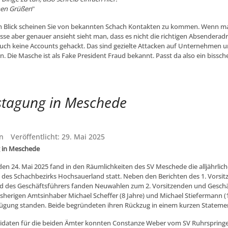
hen Grüßen
"
n Blick scheinen Sie von bekannten Schach Kontakten zu kommen. Wenn ma
se aber genauer ansieht sieht man, dass es nicht die richtigen Absenderadr
uch keine Accounts gehackt. Das sind gezielte Attacken auf Unternehmen 
. Die Masche ist als Fake President Fraud bekannt. Passt da also ein bissch
stagung in Meschede
n
Veröffentlicht: 29. Mai 2025
g in Meschede
en 24. Mai 2025 fand in den Räumlichkeiten des SV Meschede die alljährlich
 des Schachbezirks Hochsauerland statt. Neben den Berichten des 1. Vorsit
und des Geschäftsführers fanden Neuwahlen zum 2. Vorsitzenden und Gesch
bisherigen Amtsinhaber Michael Scheffer (8 Jahre) und Michael Stiefermann (1
ügung standen. Beide begründeten ihren Rückzug in einem kurzen Stateme
idaten für die beiden Ämter konnten Constanze Weber vom SV Ruhrspring