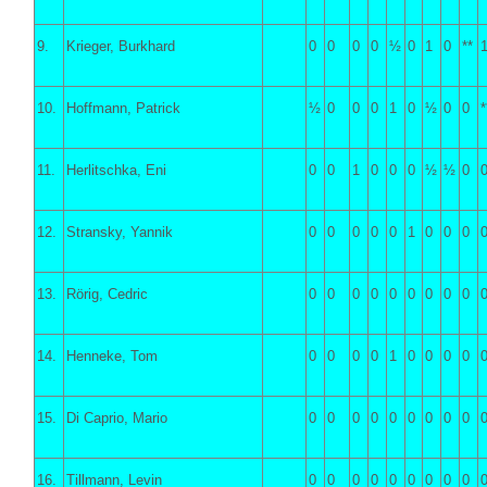
9.
Krieger, Burkhard
0
0
0
0
½
0
1
0
**
10.
Hoffmann, Patrick
½
0
0
0
1
0
½
0
0
*
11.
Herlitschka, Eni
0
0
1
0
0
0
½
½
0
12.
Stransky, Yannik
0
0
0
0
0
1
0
0
0
13.
Rörig, Cedric
0
0
0
0
0
0
0
0
0
14.
Henneke, Tom
0
0
0
0
1
0
0
0
0
15.
Di Caprio, Mario
0
0
0
0
0
0
0
0
0
16.
Tillmann, Levin
0
0
0
0
0
0
0
0
0