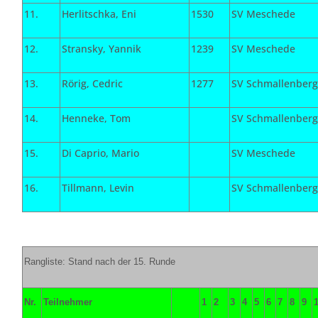
11.
Herlitschka, Eni
1530
SV Meschede
12.
Stransky, Yannik
1239
SV Meschede
13.
Rörig, Cedric
1277
SV Schmallenber
14.
Henneke, Tom
SV Schmallenber
15.
Di Caprio, Mario
SV Meschede
16.
Tillmann, Levin
SV Schmallenber
Rangliste: Stand nach der 15. Runde
Nr.
Teilnehmer
1
2
3
4
5
6
7
8
9