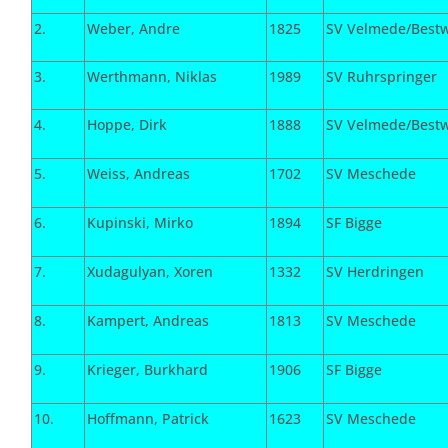
2.
Weber, Andre
1825
SV Velmede/Bestw
3.
Werthmann, Niklas
1989
SV Ruhrspringer
4.
Hoppe, Dirk
1888
SV Velmede/Bestw
5.
Weiss, Andreas
1702
SV Meschede
6.
Kupinski, Mirko
1894
SF Bigge
7.
Xudagulyan, Xoren
1332
SV Herdringen
8.
Kampert, Andreas
1813
SV Meschede
9.
Krieger, Burkhard
1906
SF Bigge
10.
Hoffmann, Patrick
1623
SV Meschede