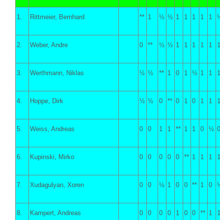
1.
Rittmeier, Bernhard
**
1
½
½
1
1
1
1
1
2.
Weber, Andre
0
**
½
½
1
1
1
1
1
3.
Werthmann, Niklas
½
½
**
1
0
1
½
1
1
4.
Hoppe, Dirk
½
½
0
**
0
1
0
1
1
5.
Weiss, Andreas
0
0
1
1
**
1
1
0
½
6.
Kupinski, Mirko
0
0
0
0
0
**
1
1
1
7.
Xudagulyan, Xoren
0
0
½
1
0
0
**
1
0
8.
Kampert, Andreas
0
0
0
0
1
0
0
**
1