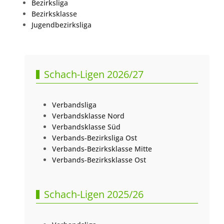
Bezirksliga
Bezirksklasse
Jugendbezirksliga
Vorheriger Beitrag: Ergebnisse Saison 2016/17
Nächster Beitr
Zurück
Weiter
Schach-Ligen 2026/27
Verbandsliga
Verbandsklasse Nord
Verbandsklasse Süd
Verbands-Bezirksliga Ost
Verbands-Bezirksklasse Mitte
Verbands-Bezirksklasse Ost
Schach-Ligen 2025/26