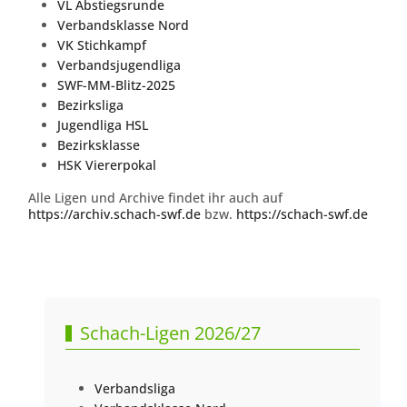
VL Abstiegsrunde
Verbandsklasse Nord
VK Stichkampf
Verbandsjugendliga
SWF-MM-Blitz-2025
Bezirksliga
Jugendliga HSL
Bezirksklasse
HSK Viererpokal
Alle Ligen und Archive findet ihr auch auf
https://archiv.schach-swf.de
bzw.
https://schach-swf.de
Vorheriger Beitrag: Ergebnisse Saison 2023/24
Nächster Beitra
Zurück
Weiter
Schach-Ligen 2026/27
Verbandsliga