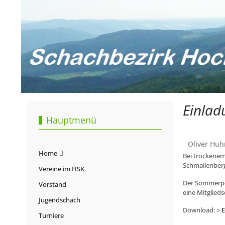
Einlad
Hauptmenü
Oliver Huh
Home
Bei trockenem
Schmallenberg
Vereine im HSK
Der Sommerpok
Vorstand
eine Mitglieds
Jugendschach
Download: >
E
Turniere