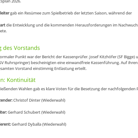
splan 2026.
leiter
gab ein Resümee zum Spielbetrieb der letzten Saison, während der
art
die Entwicklung und die kommenden Herausforderungen im Nachwuch
ete.
g des Vorstands
formaler Punkt war der Bericht der Kassenprüfer. Josef Kitzhöfer (SF Bigge) 
V Ruhrspringer) bescheinigten eine einwandfreie Kassenführung. Auf ihren
amten Vorstand einstimmig Entlastung erteilt.
: Kontinuität
ließenden Wahlen gab es klare Voten für die Besetzung der nachfolgenden 
zender:
Christof Dinter (Wiederwahl)
iter:
Gerhard Schubert (Wiederwahl)
erent:
Gerhard Dyballa (Wiederwahl)