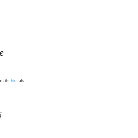
e
nt ihr
hier
als
6