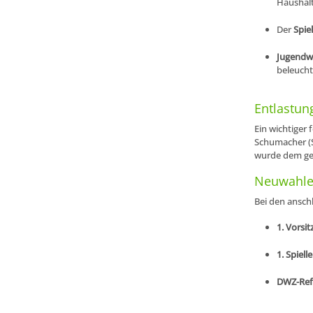
Haushalt
Der
Spiel
Jugendw
beleucht
Entlastun
Ein wichtiger 
Schumacher (S
wurde dem ges
Neuwahlen
Bei den ansch
1. Vorsit
1. Spielle
DWZ-Ref