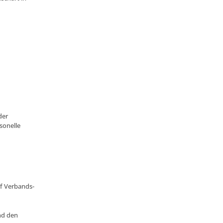
der
sonelle
f Verbands-
und den