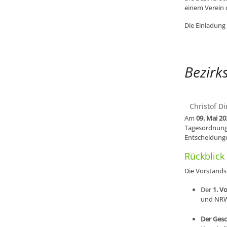
einem Verein 
Die Einladung 
Bezirk
Christof Di
Am
09
. Mai 2
Tagesordnung 
Entscheidunge
Rückblick
Die Vorstandsm
Der
1. V
und NRW
Der Gesc