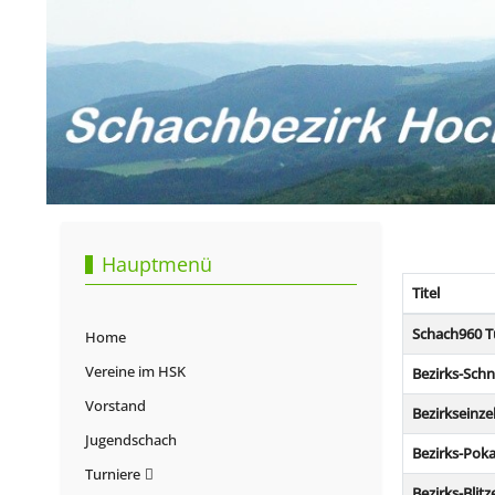
Hauptmenü
Titel
Beiträge
Schach960 T
Home
Vereine im HSK
Bezirks-Schn
Vorstand
Bezirkseinze
Jugendschach
Bezirks-Poka
Turniere
Bezirks-Blit