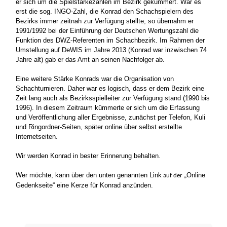
er sich um die Spielstärkezahlen im Bezirk gekümmert. War es
erst die sog. INGO-Zahl, die Konrad den Schachspielern des
Bezirks immer zeitnah zur Verfügung stellte, so übernahm er
1991/1992 bei der Einführung der Deutschen Wertungszahl die
Funktion des DWZ-Referenten im Schachbezirk. Im Rahmen der
Umstellung auf DeWIS im Jahre 2013 (Konrad war inzwischen 74
Jahre alt) gab er das Amt an seinen Nachfolger ab.
Eine weitere Stärke Konrads war die Organisation von
Schachturnieren. Daher war es logisch, dass er dem Bezirk eine
Zeit lang auch als Bezirksspielleiter zur Verfügung stand (1990 bis
1996). In diesem Zeitraum kümmerte er sich um die Erfassung
und Veröffentlichung aller Ergebnisse, zunächst per Telefon, Kuli
und Ringordner-Seiten, später online über selbst erstellte
Internetseiten.
Wir werden Konrad in bester Erinnerung behalten.
Wer möchte, kann über den unten genannten Link
Online
auf der „
Gedenkseite“ eine Kerze für Konrad anzünden.
Vorheriger Beitrag: Bezirkstagung
Nächster Beitr
Zurück
Weiter