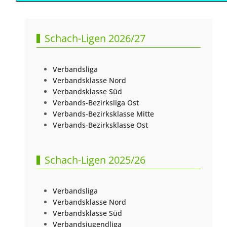
Vorheriger Beitrag: BJEM 2025 U20 Ergebnisse / Paarungen
Nächster Beitr
Zurück
Weiter
Schach-Ligen 2026/27
Verbandsliga
Verbandsklasse Nord
Verbandsklasse Süd
Verbands-Bezirksliga Ost
Verbands-Bezirksklasse Mitte
Verbands-Bezirksklasse Ost
Schach-Ligen 2025/26
Verbandsliga
Verbandsklasse Nord
Verbandsklasse Süd
Verbandsjugendliga