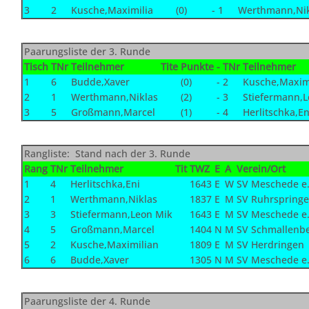
3
2
Kusche,Maximilia
(0)
-
1
Werthmann,Nik
Paarungsliste der 3. Runde
Tisch
TNr
Teilnehmer
Tite
Punkte
-
TNr
Teilnehmer
1
6
Budde,Xaver
(0)
-
2
Kusche,Maxim
2
1
Werthmann,Niklas
(2)
-
3
Stiefermann,
3
5
Großmann,Marcel
(1)
-
4
Herlitschka,En
Rangliste: Stand nach der 3. Runde
Rang
TNr
Teilnehmer
Tit
TWZ
E
A
Verein/Ort
1
4
Herlitschka,Eni
1643
E
W
SV Meschede e.
2
1
Werthmann,Niklas
1837
E
M
SV Ruhrspringe
3
3
Stiefermann,Leon Mik
1643
E
M
SV Meschede e.
4
5
Großmann,Marcel
1404
N
M
SV Schmallenb
5
2
Kusche,Maximilian
1809
E
M
SV Herdringen
6
6
Budde,Xaver
1305
N
M
SV Meschede e.
Paarungsliste der 4. Runde