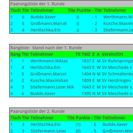
Paarungsliste der 1. Runde
Tisch
TNr
Teilnehmer
Tite
Punkte
-
TNr
Teilnehmer
1
6
Budde,Xaver
()
-
1
Werthmann,Ni
2
5
Großmann,Marcel
()
-
2
Kusche,Maximi
3
4
Herlitschka,Eni
()
-
3
Stiefermann,L
Rangliste: Stand nach der 1. Runde
Rang
TNr
Teilnehmer
Tit
TWZ
E
A
Verein/Ort
1
1
Werthmann,Niklas
1837
E
M
SV Ruhrspringe
1
4
Herlitschka,Eni
1643
E
W
SV Meschede e.
1
5
Großmann,Marcel
1404
N
M
SV Schmallenb
4
2
Kusche,Maximilian
1809
E
M
SV Herdringen
4
3
Stiefermann,Leon Mik
1643
E
M
SV Meschede e.
4
6
Budde,Xaver
1305
N
M
SV Meschede e.
Paarungsliste der 2. Runde
Tisch
TNr
Teilnehmer
Tite
Punkte
-
TNr
Teilnehmer
1
4
Herlitschka,Eni
(1)
-
6
Budde,Xaver
2
3
Stiefermann,Leon
(0)
-
5
Großmann,Mar