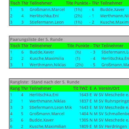
Tisch
TNr
Teilnehmer
Tite
Punkte
-
TNr
Teilnehmer
1
5
Großmann,Marcel
(1½)
-
6
Budde,Xaver
2
4
Herlitschka,Eni
(2½)
-
1
Werthmann,Ni
3
3
Stiefermann,Leon
(1½)
-
2
Kusche,Maximi
Paarungsliste der 5. Runde
Tisch
TNr
Teilnehmer
Tite
Punkte
-
TNr
Teilnehmer
1
6
Budde,Xaver
(½)
-
3
Stiefermann,
2
2
Kusche,Maximilia
(1)
-
4
Herlitschka,En
3
1
Werthmann,Niklas
(2½)
-
5
Großmann,Ma
Rangliste: Stand nach der 5. Runde
Rang
TNr
Teilnehmer
Tit
TWZ
E
A
Verein/Ort
1
4
Herlitschka,Eni
1643
E
W
SV Meschede e.
2
1
Werthmann,Niklas
1837
E
M
SV Ruhrspringe
3
3
Stiefermann,Leon Mik
1643
E
M
SV Meschede e.
4
5
Großmann,Marcel
1404
N
M
SV Schmallenb
5
6
Budde,Xaver
1305
N
M
SV Meschede e.
6
2
Kusche,Maximilian
1809
E
M
SV Herdringen