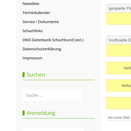
Newsliste
gespielte Pa
Terminkalender
Service / Dokumente
Schachlinks
DWZ-Datenbank Schachbund (ext.)
Inoffiziell
Datenschutzerklärung
Impressum
Verb
Suchen
Verba
Suchen
Type 2 or more characters for results.
Anmeldung
Die letzte DWZ
Benutzername