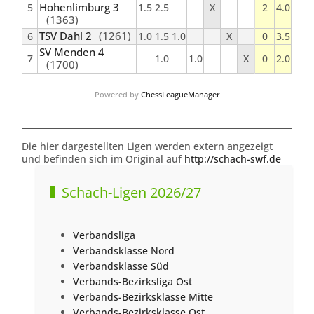
Hohenlimburg 3
5
1.5
2.5
X
2
4.0
(1363)
TSV Dahl 2
(1261)
6
1.0
1.5
1.0
X
0
3.5
SV Menden 4
7
1.0
1.0
X
0
2.0
(1700)
Powered by
ChessLeagueManager
Die hier dargestellten Ligen werden extern angezeigt
und befinden sich im Original auf
http://schach-swf.de
Schach-Ligen 2026/27
Verbandsliga
Verbandsklasse Nord
Verbandsklasse Süd
Verbands-Bezirksliga Ost
Verbands-Bezirksklasse Mitte
Verbands-Bezirksklasse Ost