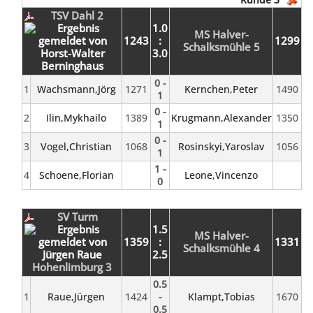
TSV Dahl 2
1.0
MS Halver-
1243
:
1299
Schalksmühle 5
3.0
0 -
1
Wachsmann,Jörg
1271
Kernchen,Peter
1490
1
0 -
2
Ilin,Mykhailo
1389
Krugmann,Alexander
1350
1
0 -
3
Vogel,Christian
1068
Rosinskyi,Yaroslav
1056
1
1 -
4
Schoene,Florian
Leone,Vincenzo
0
SV Turm
1.5
MS Halver-
1359
:
1331
Schalksmühle 4
2.5
Hohenlimburg 3
0.5
1
Raue,Jürgen
1424
-
Klampt,Tobias
1670
0.5