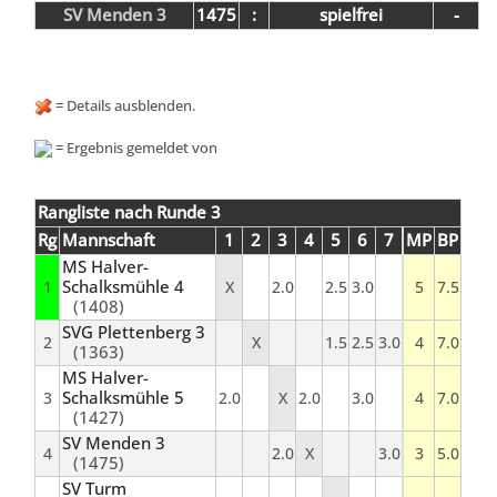
SV Menden 3
1475
:
spielfrei
-
= Details ausblenden.
= Ergebnis gemeldet von
Rangliste nach Runde 3
Rg
Mannschaft
1
2
3
4
5
6
7
MP
BP
MS Halver-
Schalksmühle 4
1
X
2.0
2.5
3.0
5
7.5
(1408)
SVG Plettenberg 3
2
X
1.5
2.5
3.0
4
7.0
(1363)
MS Halver-
Schalksmühle 5
3
2.0
X
2.0
3.0
4
7.0
(1427)
SV Menden 3
4
2.0
X
3.0
3
5.0
(1475)
SV Turm