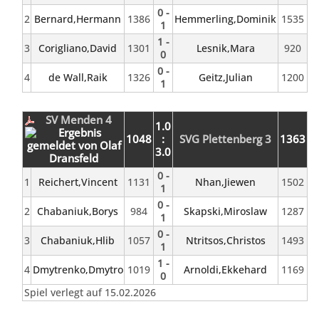
0 -
2
Bernard,Hermann
1386
Hemmerling,Dominik
1535
1
1 -
3
Corigliano,David
1301
Lesnik,Mara
920
0
0 -
4
de Wall,Raik
1326
Geitz,Julian
1200
1
SV Menden 4
1.0
1048
:
SVG Plettenberg 3
1363
3.0
0 -
1
Reichert,Vincent
1131
Nhan,Jiewen
1502
1
0 -
2
Chabaniuk,Borys
984
Skapski,Miroslaw
1287
1
0 -
3
Chabaniuk,Hlib
1057
Ntritsos,Christos
1493
1
1 -
4
Dmytrenko,Dmytro
1019
Arnoldi,Ekkehard
1169
0
Spiel verlegt auf 15.02.2026