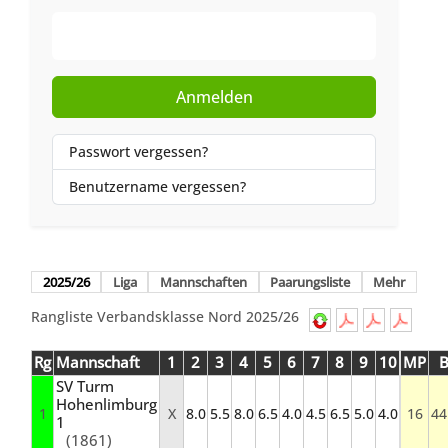
Web-Authentifizierung
Anmelden
Passwort vergessen?
Benutzername vergessen?
2025/26
Liga
Mannschaften
Paarungsliste
Mehr
Rangliste Verbandsklasse Nord 2025/26
Rg
Mannschaft
1
2
3
4
5
6
7
8
9
10
MP
SV Turm
Hohenlimburg
1
X
8.0
5.5
8.0
6.5
4.0
4.5
6.5
5.0
4.0
16
44
1
(1861)