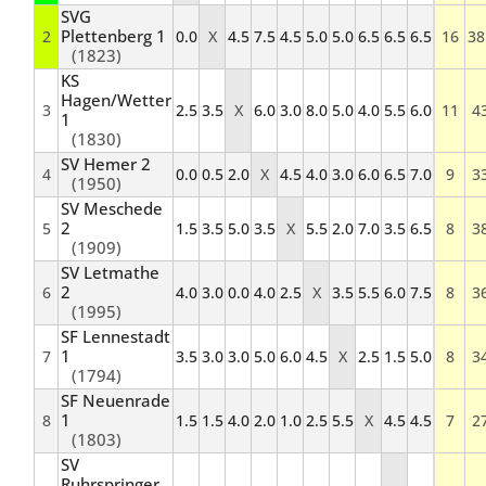
SVG
Plettenberg 1
2
0.0
X
4.5
7.5
4.5
5.0
5.0
6.5
6.5
6.5
16
38
(1823)
KS
Hagen/Wetter
3
2.5
3.5
X
6.0
3.0
8.0
5.0
4.0
5.5
6.0
11
4
1
(1830)
SV Hemer 2
4
0.0
0.5
2.0
X
4.5
4.0
3.0
6.0
6.5
7.0
9
3
(1950)
SV Meschede
2
5
1.5
3.5
5.0
3.5
X
5.5
2.0
7.0
3.5
6.5
8
3
(1909)
SV Letmathe
2
6
4.0
3.0
0.0
4.0
2.5
X
3.5
5.5
6.0
7.5
8
3
(1995)
SF Lennestadt
1
7
3.5
3.0
3.0
5.0
6.0
4.5
X
2.5
1.5
5.0
8
3
(1794)
SF Neuenrade
1
8
1.5
1.5
4.0
2.0
1.0
2.5
5.5
X
4.5
4.5
7
2
(1803)
SV
Ruhrspringer