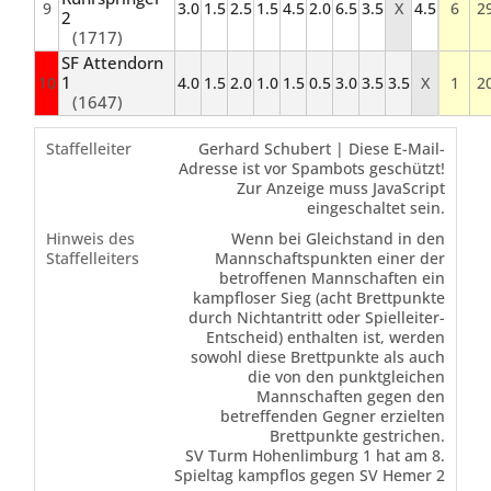
9
3.0
1.5
2.5
1.5
4.5
2.0
6.5
3.5
X
4.5
6
2
2
(1717)
SF Attendorn
1
10
4.0
1.5
2.0
1.0
1.5
0.5
3.0
3.5
3.5
X
1
2
(1647)
Staffelleiter
Gerhard Schubert |
Diese E-Mail-
Adresse ist vor Spambots geschützt!
Zur Anzeige muss JavaScript
eingeschaltet sein.
Hinweis des
Wenn bei Gleichstand in den
Staffelleiters
Mannschaftspunkten einer der
betroffenen Mannschaften ein
kampfloser Sieg (acht Brettpunkte
durch Nichtantritt oder Spielleiter-
Entscheid) enthalten ist, werden
sowohl diese Brettpunkte als auch
die von den punktgleichen
Mannschaften gegen den
betreffenden Gegner erzielten
Brettpunkte gestrichen.
SV Turm Hohenlimburg 1 hat am 8.
Spieltag kampflos gegen SV Hemer 2