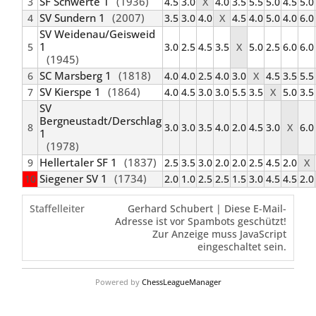
SF Schwerte 1
(1936)
3
4.5
3.0
X
4.0
3.5
5.5
5.0
4.5
5.0
SV Sundern 1
(2007)
4
3.5
3.0
4.0
X
4.5
4.0
5.0
4.0
6.0
SV Weidenau/Geisweid
1
5
3.0
2.5
4.5
3.5
X
5.0
2.5
6.0
6.0
(1945)
SC Marsberg 1
(1818)
6
4.0
4.0
2.5
4.0
3.0
X
4.5
3.5
5.5
SV Kierspe 1
(1864)
7
4.0
4.5
3.0
3.0
5.5
3.5
X
5.0
3.5
SV
Bergneustadt/Derschlag
8
3.0
3.0
3.5
4.0
2.0
4.5
3.0
X
6.0
1
(1978)
Hellertaler SF 1
(1837)
9
2.5
3.5
3.0
2.0
2.0
2.5
4.5
2.0
X
Siegener SV 1
(1734)
10
2.0
1.0
2.5
2.5
1.5
3.0
4.5
4.5
2.0
Staffelleiter
Gerhard Schubert |
Diese E-Mail-
Adresse ist vor Spambots geschützt!
Zur Anzeige muss JavaScript
eingeschaltet sein.
Powered by
ChessLeagueManager