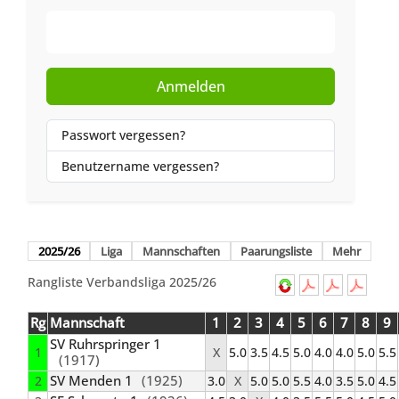
Web-Authentifizierung
Anmelden
Passwort vergessen?
Benutzername vergessen?
2025/26
Liga
Mannschaften
Paarungsliste
Mehr
Rangliste Verbandsliga 2025/26
Rg
Mannschaft
1
2
3
4
5
6
7
8
9
SV Ruhrspringer 1
1
X
5.0
3.5
4.5
5.0
4.0
4.0
5.0
5.5
(1917)
SV Menden 1
(1925)
2
3.0
X
5.0
5.0
5.5
4.0
3.5
5.0
4.5