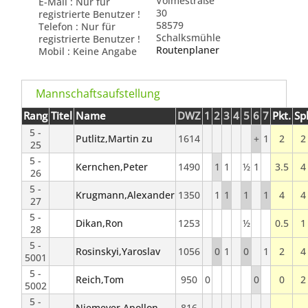
Volmestraße
E-Mail : Nur für
30
registrierte Benutzer !
58579
Telefon : Nur für
Schalksmühle
registrierte Benutzer !
Routenplaner
Mobil : Keine Angabe
Mannschaftsaufstellung
Rang
Titel
Name
DWZ
1
2
3
4
5
6
7
Pkt.
Spl
5 -
Putlitz,Martin zu
1614
+
1
2
2
25
5 -
Kernchen,Peter
1490
1
1
½
1
3.5
4
26
5 -
Krugmann,Alexander
1350
1
1
1
1
4
4
27
5 -
Dikan,Ron
1253
½
0.5
1
28
5 -
Rosinskyi,Yaroslav
1056
0
1
0
1
2
4
5001
5 -
Reich,Tom
950
0
0
0
2
5002
5 -
Niemeyer,Apollon
816