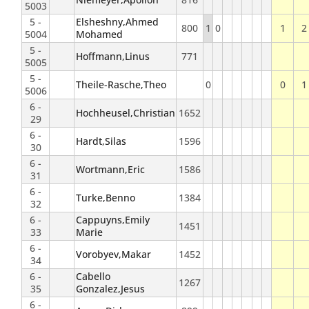
5003
5 -
Elsheshny,Ahmed
800
1
0
1
2
5004
Mohamed
5 -
Hoffmann,Linus
771
5005
5 -
Theile-Rasche,Theo
0
0
1
5006
6 -
Hochheusel,Christian
1652
29
6 -
Hardt,Silas
1596
30
6 -
Wortmann,Eric
1586
31
6 -
Turke,Benno
1384
32
6 -
Cappuyns,Emily
1451
33
Marie
6 -
Vorobyev,Makar
1452
34
6 -
Cabello
1267
35
Gonzalez,Jesus
6 -