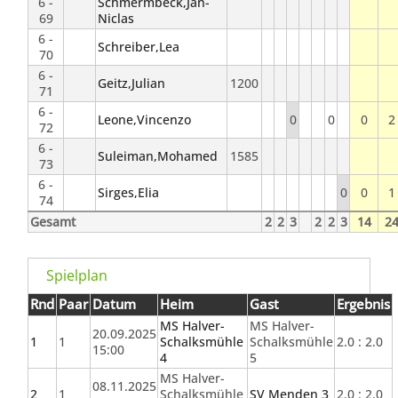
6 -
Schmermbeck,Jan-
69
Niclas
6 -
Schreiber,Lea
70
6 -
Geitz,Julian
1200
71
6 -
Leone,Vincenzo
0
0
0
2
72
6 -
Suleiman,Mohamed
1585
73
6 -
Sirges,Elia
0
0
1
74
Gesamt
2
2
3
2
2
3
14
2
Spielplan
Rnd
Paar
Datum
Heim
Gast
Ergebnis
MS Halver-
MS Halver-
20.09.2025
1
1
Schalksmühle
Schalksmühle
2.0 : 2.0
15:00
4
5
MS Halver-
08.11.2025
2
1
Schalksmühle
SV Menden 3
2.0 : 2.0