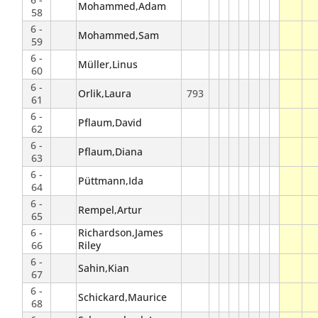
Mohammed,Adam
58
6 -
Mohammed,Sam
59
6 -
Müller,Linus
60
6 -
Orlik,Laura
793
61
6 -
Pflaum,David
62
6 -
Pflaum,Diana
63
6 -
Püttmann,Ida
64
6 -
Rempel,Artur
65
6 -
Richardson,James
66
Riley
6 -
Sahin,Kian
67
6 -
Schickard,Maurice
68