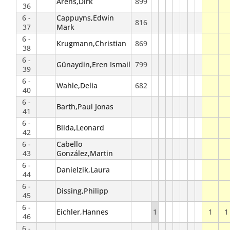
Arens,Dirk
899
36
6 -
Cappuyns,Edwin
816
37
Mark
6 -
Krugmann,Christian
869
38
6 -
Günaydin,Eren Ismail
799
39
6 -
Wahle,Delia
682
40
6 -
Barth,Paul Jonas
41
6 -
Blida,Leonard
42
6 -
Cabello
43
González,Martin
6 -
Danielzik,Laura
44
6 -
Dissing,Philipp
45
6 -
Eichler,Hannes
1
1
1
46
6 -