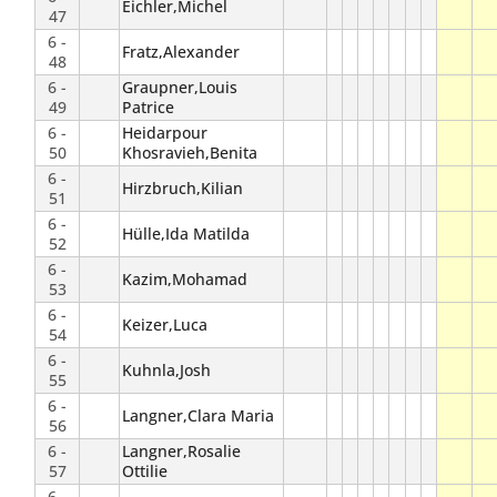
Eichler,Michel
47
6 -
Fratz,Alexander
48
6 -
Graupner,Louis
49
Patrice
6 -
Heidarpour
50
Khosravieh,Benita
6 -
Hirzbruch,Kilian
51
6 -
Hülle,Ida Matilda
52
6 -
Kazim,Mohamad
53
6 -
Keizer,Luca
54
6 -
Kuhnla,Josh
55
6 -
Langner,Clara Maria
56
6 -
Langner,Rosalie
57
Ottilie
6 -