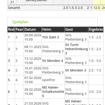
21
Gesamt
2.5
1.5
3
2.5
2
1
12.5
2
Spielplan
Rnd
Paar
Datum
Heim
Gast
Ergebnis
20.09.2025
SVG
1
2
TSV Dahl 2
1.5 : 2.5
15:00
Plettenberg 3
SV Turm
08.11.2025
SVG
2
3
Hohenlimburg
1.5 : 2.5
15:00
Plettenberg 3
3
13.12.2025
SVG
3
3
SV Menden 4
1.0 : 3.0
15:00
Plettenberg 3
10.01.2026
SVG
4
2
SV Menden 3
2.5 : 1.5
15:00
Plettenberg 3
07.02.2026
SVG
5
4
spielfrei
15:00
Plettenberg 3
MS Halver-
28.02.2026
SVG
6
1
Schalksmühle
2.0 : 2.0
15:00
Plettenberg 3
5
MS Halver-
21.03.2026
SVG