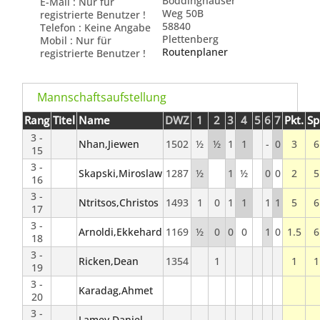
Böddinghauser
E-Mail : Nur für
Weg 50B
registrierte Benutzer !
58840
Telefon : Keine Angabe
Plettenberg
Mobil : Nur für
Routenplaner
registrierte Benutzer !
Mannschaftsaufstellung
Rang
Titel
Name
DWZ
1
2
3
4
5
6
7
Pkt.
Sp
3 -
Nhan,Jiewen
1502
½
½
1
1
-
0
3
6
15
3 -
Skapski,Miroslaw
1287
½
1
½
0
0
2
5
16
3 -
Ntritsos,Christos
1493
1
0
1
1
1
1
5
6
17
3 -
Arnoldi,Ekkehard
1169
½
0
0
0
1
0
1.5
6
18
3 -
Ricken,Dean
1354
1
1
1
19
3 -
Karadag,Ahmet
20
3 -
Lamey,Daniel