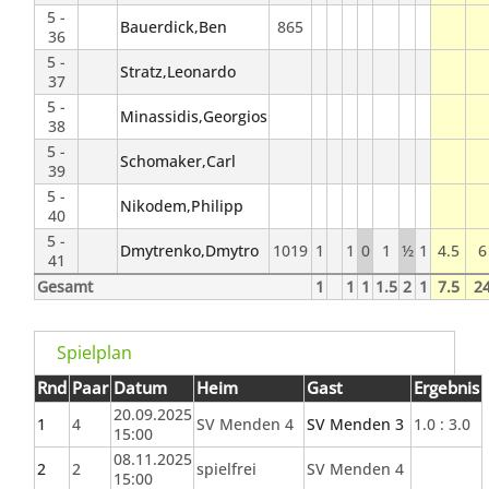
5 -
Bauerdick,Ben
865
36
5 -
Stratz,Leonardo
37
5 -
Minassidis,Georgios
38
5 -
Schomaker,Carl
39
5 -
Nikodem,Philipp
40
5 -
Dmytrenko,Dmytro
1019
1
1
0
1
½
1
4.5
6
41
Gesamt
1
1
1
1.5
2
1
7.5
2
Spielplan
Rnd
Paar
Datum
Heim
Gast
Ergebnis
20.09.2025
1
4
SV Menden 4
SV Menden 3
1.0 : 3.0
15:00
08.11.2025
2
2
spielfrei
SV Menden 4
15:00