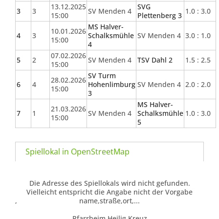
13.12.2025
SVG
3
3
SV Menden 4
1.0 : 3.0
15:00
Plettenberg 3
MS Halver-
10.01.2026
4
3
Schalksmühle
SV Menden 4
3.0 : 1.0
15:00
4
07.02.2026
5
2
SV Menden 4
TSV Dahl 2
1.5 : 2.5
15:00
SV Turm
28.02.2026
6
4
Hohenlimburg
SV Menden 4
2.0 : 2.0
15:00
3
MS Halver-
21.03.2026
7
1
SV Menden 4
Schalksmühle
1.0 : 3.0
15:00
5
Spiellokal in OpenStreetMap
Die Adresse des Spiellokals wird nicht gefunden.
Vielleicht entspricht die Angabe nicht der Vorgabe
,
name,straße,ort,...
Pfarrheim Heilig Kreuz