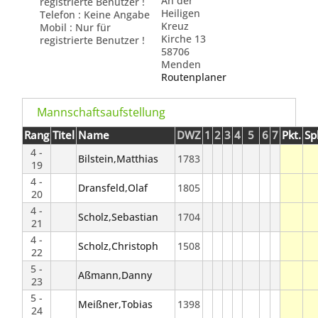
An der
registrierte Benutzer !
Heiligen
Telefon : Keine Angabe
Kreuz
Mobil : Nur für
Kirche 13
registrierte Benutzer !
58706
Menden
Routenplaner
Mannschaftsaufstellung
Rang
Titel
Name
DWZ
1
2
3
4
5
6
7
Pkt.
Spl
4 -
Bilstein,Matthias
1783
19
4 -
Dransfeld,Olaf
1805
20
4 -
Scholz,Sebastian
1704
21
4 -
Scholz,Christoph
1508
22
5 -
Aßmann,Danny
23
5 -
Meißner,Tobias
1398
24