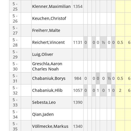
5 -
Klenner,Maximilian
1354
25
5 -
Keuchen,Christof
26
5 -
Freiherr,Malte
27
5 -
Reichert,Vincent
1131
0
0
0
½
0
0
0.5
6
28
5 -
Luig,Oliver
29
5 -
Greschla,Aaron
30
Charles Noah
5 -
Chabaniuk,Borys
984
0
0
0
0
½
0
0.5
6
31
5 -
Chabaniuk,Hlib
1057
0
0
1
0
1
0
2
6
32
5 -
Sebesta,Leo
1390
33
5 -
Qian,Jaden
34
5 -
Völlmecke,Markus
1340
35