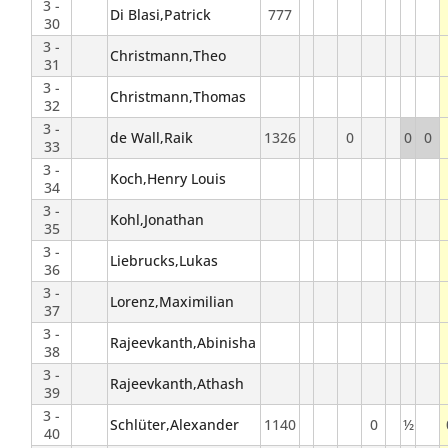
3 -
Di Blasi,Patrick
777
30
3 -
Christmann,Theo
31
3 -
Christmann,Thomas
32
3 -
de Wall,Raik
1326
0
0
0
33
3 -
Koch,Henry Louis
34
3 -
Kohl,Jonathan
35
3 -
Liebrucks,Lukas
36
3 -
Lorenz,Maximilian
37
3 -
Rajeevkanth,Abinisha
38
3 -
Rajeevkanth,Athash
39
3 -
Schlüter,Alexander
1140
0
½
40