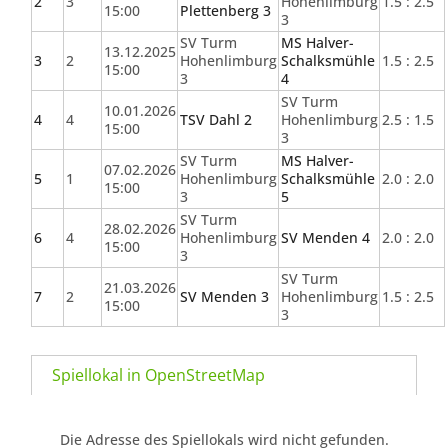
2
3
Hohenlimburg
1.5 : 2.5
15:00
Plettenberg 3
3
SV Turm
MS Halver-
13.12.2025
3
2
Hohenlimburg
Schalksmühle
1.5 : 2.5
15:00
3
4
SV Turm
10.01.2026
4
4
TSV Dahl 2
Hohenlimburg
2.5 : 1.5
15:00
3
SV Turm
MS Halver-
07.02.2026
5
1
Hohenlimburg
Schalksmühle
2.0 : 2.0
15:00
3
5
SV Turm
28.02.2026
6
4
Hohenlimburg
SV Menden 4
2.0 : 2.0
15:00
3
SV Turm
21.03.2026
7
2
SV Menden 3
Hohenlimburg
1.5 : 2.5
15:00
3
Spiellokal in OpenStreetMap
Die Adresse des Spiellokals wird nicht gefunden.