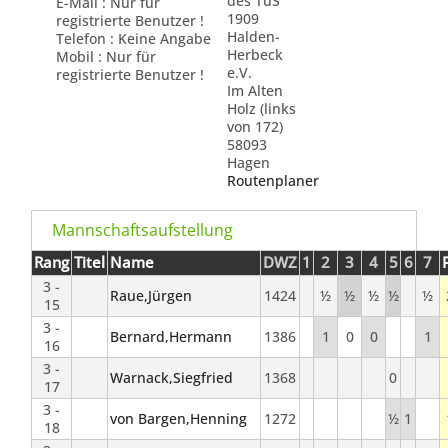
des TuS
E-Mail : Nur für
1909
registrierte Benutzer !
Halden-
Telefon : Keine Angabe
Herbeck
Mobil : Nur für
e.V.
registrierte Benutzer !
Im Alten
Holz (links
von 172)
58093
Hagen
Routenplaner
Mannschaftsaufstellung
Rang
Titel
Name
DWZ
1
2
3
4
5
6
7
3 -
Raue,Jürgen
1424
½
½
½
½
½
15
3 -
Bernard,Hermann
1386
1
0
0
1
16
3 -
Warnack,Siegfried
1368
0
17
3 -
von Bargen,Henning
1272
½
1
18