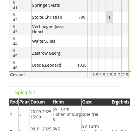
3 -
Springer,Mats
41
3 -
Stolte,Christian
790
1
42
3 -
Verhaegen,Jesse
43
Henri
3 -
Walter,Elias
44
3 -
Zastrow,Georg
45
3 -
Broda,Leonard
1026
46
Gesamt
2.5
1.5
1.5
2
2
2.5
Spielplan
Rnd
Paar
Datum
Heim
Gast
Ergebnis
SV Turm
20.09.2025
1
3
Hohenlimburg
spielfrei
15:00
3
SV Turm
08.11.2025
SVG