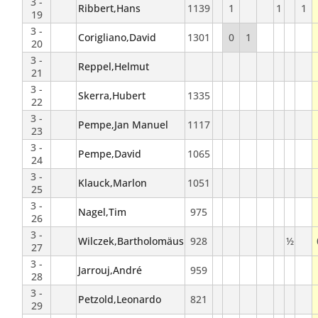
3 -
Ribbert,Hans
1139
1
1
1
19
3 -
Corigliano,David
1301
0
1
20
3 -
Reppel,Helmut
21
3 -
Skerra,Hubert
1335
22
3 -
Pempe,Jan Manuel
1117
23
3 -
Pempe,David
1065
24
3 -
Klauck,Marlon
1051
25
3 -
Nagel,Tim
975
26
3 -
Wilczek,Bartholomäus
928
½
27
3 -
Jarrouj,André
959
28
3 -
Petzold,Leonardo
821
29