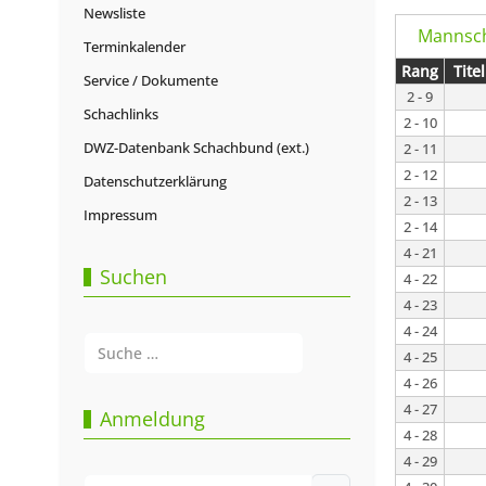
Newsliste
Mannsch
Terminkalender
Rang
Titel
Service / Dokumente
2 - 9
Schachlinks
2 - 10
DWZ-Datenbank Schachbund (ext.)
2 - 11
2 - 12
Datenschutzerklärung
2 - 13
Impressum
2 - 14
4 - 21
Suchen
4 - 22
4 - 23
4 - 24
Suchen
4 - 25
4 - 26
Type 2 or more characters for results.
4 - 27
Anmeldung
4 - 28
4 - 29
Benutzername