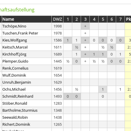
aftsaufstellung
Name
DWZ
1
2
3
4
5
6
7
Pk
Tschöpe,Nino
1998
+
Tuschen,Frank Peter
1978
+
Kies,Wolfgang
1586
1
1
+
0
0
0
0
3
Keitsch,Marcel
1611
½
+
½
½
2.
Kirchhoff,Jörg
1689
1
+
1
1
0
1
5
Plemper,Guido
1445
½
0
+
½
½
0
0
2.
Renk,Cornelius
1619
Wulf,Dominik
1654
Unruh,Benjamin
1629
Ochs,Michael
1456
½
1
1
2.
Schmidt,Reinhard
1493
0
0
0
0
Stöber,Ronald
1283
Bartholme,Sturmius
1348
Seewald,Robin
1438
Richert,Dominik
1265