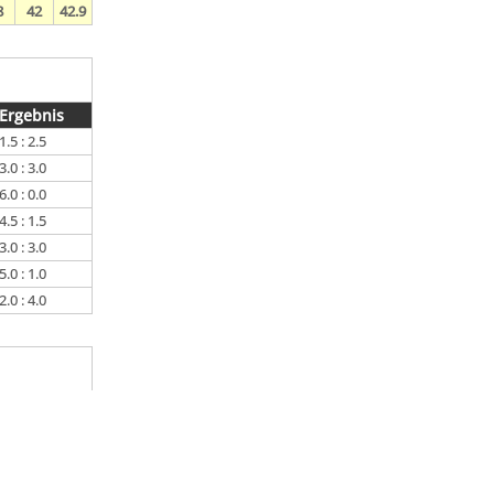
8
42
42.9
Ergebnis
1.5 : 2.5
3.0 : 3.0
6.0 : 0.0
4.5 : 1.5
3.0 : 3.0
5.0 : 1.0
2.0 : 4.0