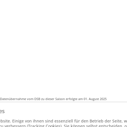
-Datenübernahme vom DSB zu dieser Saison erfolgte am 01. August 2025
es
Powered by
ChessLeagueManager
site. Einige von ihnen sind essenziell für den Betrieb der Seite,
 verbessern (Tracking Cookies). Sie können selbst entscheiden, o