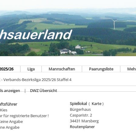
2025/26
Liga
Mannschaften
Paarungsliste
Meh
- Verbands-Bezirksliga 2025/26 Staffel 4
ls anzeigen
|
DWZ Übersicht
Spiellokal
(
Karte
)
ftsführer
Bürgerhaus
Kies
Casparistr. 2
ur für registrierte Benutzer !
34431 Marsberg
 Keine Angabe
Routenplaner
eine Angabe