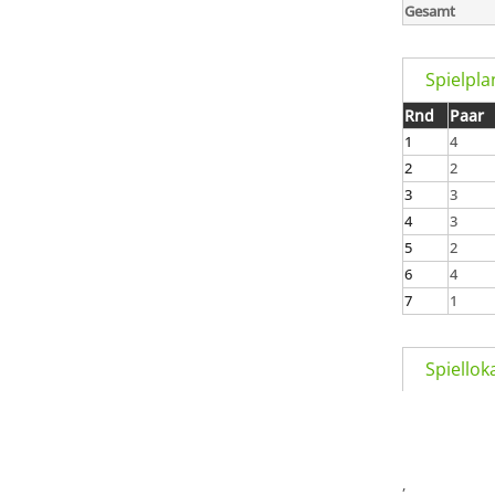
Gesamt
Spielpla
Rnd
Paar
1
4
2
2
3
3
4
3
5
2
6
4
7
1
Spiello
,