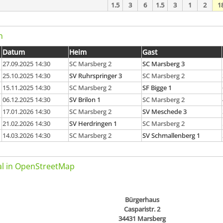
1.5
3
6
1.5
3
1
2
1
n
Datum
Heim
Gast
27.09.2025 14:30
SC Marsberg 2
SC Marsberg 3
25.10.2025 14:30
SV Ruhrspringer 3
SC Marsberg 2
15.11.2025 14:30
SC Marsberg 2
SF Bigge 1
06.12.2025 14:30
SV Brilon 1
SC Marsberg 2
17.01.2026 14:30
SC Marsberg 2
SV Meschede 3
21.02.2026 14:30
SV Herdringen 1
SC Marsberg 2
14.03.2026 14:30
SC Marsberg 2
SV Schmallenberg 1
kal in OpenStreetMap
Bürgerhaus
Casparistr. 2
34431 Marsberg