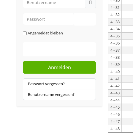
4 - 30
4 - 31
4 - 32
Passwort
4 - 33
Passwort anzeigen
4 - 34
Angemeldet bleiben
4 - 35
4 - 36
Web-Authentifizierung
4 - 37
4 - 38
4 - 39
Anmelden
4 - 40
4 - 41
Passwort vergessen?
4 - 42
4 - 43
Benutzername vergessen?
4 - 44
4 - 45
4 - 46
4 - 47
4 - 48