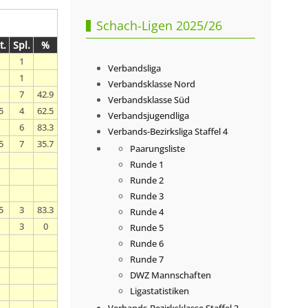
Schach-Ligen 2025/26
t.
Spl.
%
1
Verbandsliga
1
Verbandsklasse Nord
7
42.9
Verbandsklasse Süd
5
4
62.5
Verbandsjugendliga
6
83.3
Verbands-Bezirksliga Staffel 4
5
7
35.7
Paarungsliste
Runde 1
Runde 2
Runde 3
5
3
83.3
Runde 4
3
0
Runde 5
Runde 6
Runde 7
DWZ Mannschaften
Ligastatistiken