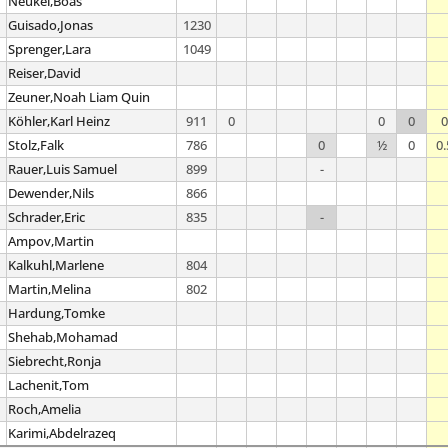
Neukel,Boas
Guisado,Jonas
1230
Sprenger,Lara
1049
Reiser,David
Zeuner,Noah Liam Quin
Köhler,Karl Heinz
911
0
0
0
0
Stolz,Falk
786
0
½
0
0.
Rauer,Luis Samuel
899
-
Dewender,Nils
866
Schrader,Eric
835
-
Ampov,Martin
Kalkuhl,Marlene
804
Martin,Melina
802
Hardung,Tomke
Shehab,Mohamad
Siebrecht,Ronja
Lachenit,Tom
Roch,Amelia
Karimi,Abdelrazeq