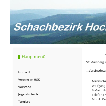
Hauptmenü
SC Marsberg 2 
Vereinsdetai
Home
Vereine im HSK
Mannscha
Wolfgang 
Vorstand
E-Mail : N
Jugendschach
Telefon :
Mobil : K
Turniere