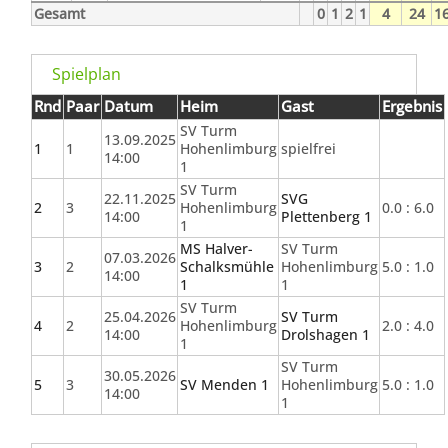
Gesamt
0
1
2
1
4
24
16
Spielplan
Rnd
Paar
Datum
Heim
Gast
Ergebnis
SV Turm
13.09.2025
1
1
Hohenlimburg
spielfrei
14:00
1
SV Turm
22.11.2025
SVG
2
3
Hohenlimburg
0.0 : 6.0
14:00
Plettenberg 1
1
MS Halver-
SV Turm
07.03.2026
3
2
Schalksmühle
Hohenlimburg
5.0 : 1.0
14:00
1
1
SV Turm
25.04.2026
SV Turm
4
2
Hohenlimburg
2.0 : 4.0
14:00
Drolshagen 1
1
SV Turm
30.05.2026
5
3
SV Menden 1
Hohenlimburg
5.0 : 1.0
14:00
1