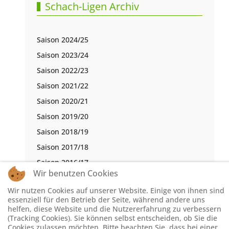
Schach-Ligen Archiv
Saison 2024/25
Saison 2023/24
Saison 2022/23
Saison 2021/22
Saison 2020/21
Saison 2019/20
Saison 2018/19
Saison 2017/18
Saison 2016/17
Wir benutzen Cookies
Wir nutzen Cookies auf unserer Website. Einige von ihnen sind
essenziell für den Betrieb der Seite, während andere uns
© Schachbezirk Hochsauerland 2026, Powered by
Theme-
helfen, diese Website und die Nutzererfahrung zu verbessern
Point
. Design by
Theme-Point
(Tracking Cookies). Sie können selbst entscheiden, ob Sie die
Cookies zulassen möchten. Bitte beachten Sie, dass bei einer