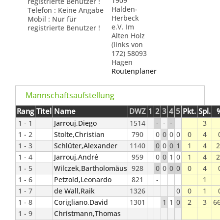
1909
registrierte Benutzer !
Halden-
Telefon : Keine Angabe
Herbeck
Mobil : Nur für
e.V. Im
registrierte Benutzer !
Alten Holz
(links von
172) 58093
Hagen
Routenplaner
Mannschaftsaufstellung
Rang
Titel
Name
DWZ
1
2
3
4
5
Pkt.
Spl.
1 - 1
Jarrouj,Diego
1514
-
-
-
3
1 - 2
Stolte,Christian
790
0
0
0
0
0
4
1 - 3
Schlüter,Alexander
1140
0
0
0
1
1
4
2
1 - 4
Jarrouj,André
959
0
0
1
0
1
4
2
1 - 5
Wilczek,Bartholomäus
928
0
0
0
0
0
4
1 - 6
Petzold,Leonardo
821
-
1
1 - 7
de Wall,Raik
1326
0
0
1
1 - 8
Corigliano,David
1301
1
1
0
2
3
66
1 - 9
Christmann,Thomas