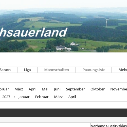
Saison
Liga
Mannschaften
Paarungsliste
Meh
bruar
März
April
Mai
Juni
September
Oktober
Novembe
2027
:
Januar
Februar
März
April
Verbands-Bezirksklas