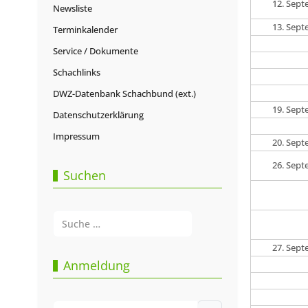
12. Sep
Newsliste
13. Sep
Terminkalender
Service / Dokumente
Schachlinks
DWZ-Datenbank Schachbund (ext.)
19. Sep
Datenschutzerklärung
Impressum
20. Sep
26. Sep
Suchen
Suchen
Type 2 or more characters for results.
27. Sep
Anmeldung
Benutzername