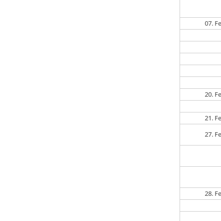
07. F
20. F
21. F
27. F
28. F