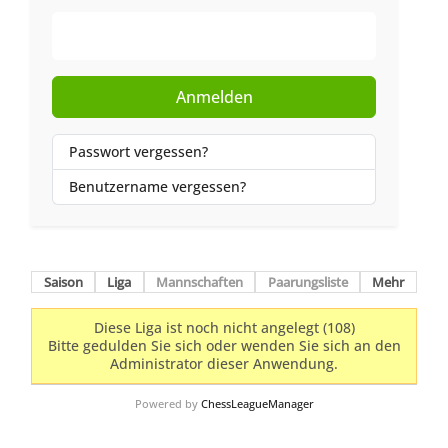
Web-Authentifizierung
Anmelden
Passwort vergessen?
Benutzername vergessen?
Saison
Liga
Mannschaften
Paarungsliste
Mehr
Diese Liga ist noch nicht angelegt (108)
Bitte gedulden Sie sich oder wenden Sie sich an den
Administrator dieser Anwendung.
Powered by
ChessLeagueManager