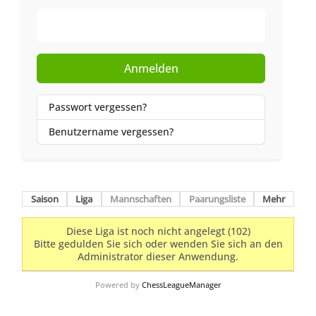
Web-Authentifizierung
Anmelden
Passwort vergessen?
Benutzername vergessen?
Saison
Liga
Mannschaften
Paarungsliste
Mehr
Diese Liga ist noch nicht angelegt (102)
Bitte gedulden Sie sich oder wenden Sie sich an den
Administrator dieser Anwendung.
Powered by
ChessLeagueManager