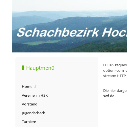
HTTPS request
Hauptmenü
option=com_c
stream: HTTP r
Home
Die hier darge
Vereine im HSK
swf.de
Vorstand
Jugendschach
Turniere