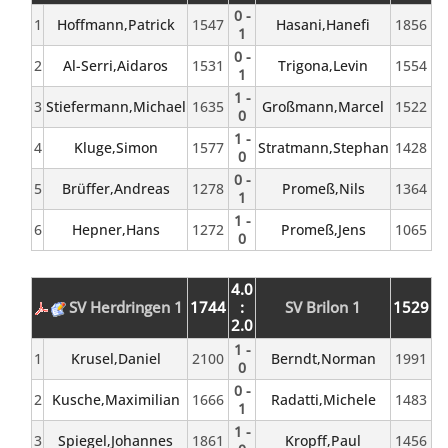
0 -
1
Hoffmann,Patrick
1547
Hasani,Hanefi
1856
1
0 -
2
Al-Serri,Aidaros
1531
Trigona,Levin
1554
1
1 -
3
Stiefermann,Michael
1635
Großmann,Marcel
1522
0
1 -
4
Kluge,Simon
1577
Stratmann,Stephan
1428
0
0 -
5
Brüffer,Andreas
1278
Promeß,Nils
1364
1
1 -
6
Hepner,Hans
1272
Promeß,Jens
1065
0
4.0
SV Herdringen 1
1744
:
SV Brilon 1
1529
2.0
1 -
1
Krusel,Daniel
2100
Berndt,Norman
1991
0
0 -
2
Kusche,Maximilian
1666
Radatti,Michele
1483
1
1 -
3
Spiegel,Johannes
1861
Kropff,Paul
1456