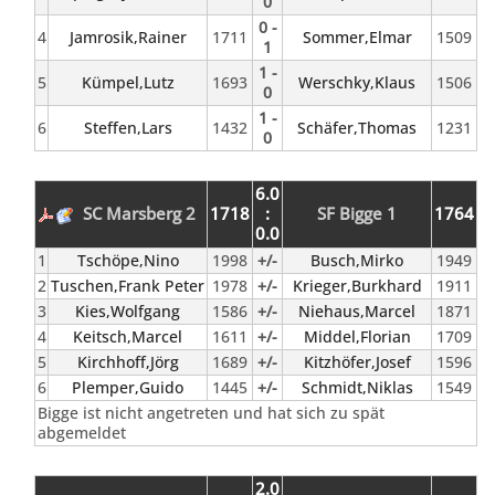
0
0 -
4
Jamrosik,Rainer
1711
Sommer,Elmar
1509
1
1 -
5
Kümpel,Lutz
1693
Werschky,Klaus
1506
0
1 -
6
Steffen,Lars
1432
Schäfer,Thomas
1231
0
6.0
SC Marsberg 2
1718
:
SF Bigge 1
1764
0.0
1
Tschöpe,Nino
1998
+/-
Busch,Mirko
1949
2
Tuschen,Frank Peter
1978
+/-
Krieger,Burkhard
1911
3
Kies,Wolfgang
1586
+/-
Niehaus,Marcel
1871
4
Keitsch,Marcel
1611
+/-
Middel,Florian
1709
5
Kirchhoff,Jörg
1689
+/-
Kitzhöfer,Josef
1596
6
Plemper,Guido
1445
+/-
Schmidt,Niklas
1549
Bigge ist nicht angetreten und hat sich zu spät
abgemeldet
2.0