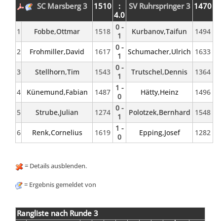
SC Marsberg 3
1510
:
SV Ruhrspringer 3
1470
4.0
0 -
1
Fobbe,Ottmar
1518
Kurbanov,Taifun
1494
1
0 -
2
Frohmiller,David
1617
Schumacher,Ulrich
1633
1
0 -
3
Stellhorn,Tim
1543
Trutschel,Dennis
1364
1
1 -
4
Künemund,Fabian
1487
Hätty,Heinz
1496
0
0 -
5
Strube,Julian
1274
Polotzek,Bernhard
1548
1
1 -
6
Renk,Cornelius
1619
Epping,Josef
1282
0
= Details ausblenden.
= Ergebnis gemeldet von
Rangliste nach Runde 3