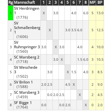
Rg
Mannschaft
1
2
3
4
5
6
7
8
MP
BP
SV Herdringen
1
1
X
3.0
4.0
6.0
5
13.0
(1776)
SV
Schmallenberg
2
X
3.0
3.5
6.0
5
12.5
1
(1606)
SV
Ruhrspringer 3
3
3.0
X
3.0
4.0
4
10.0
(1560)
SC Marsberg 2
4
3.0
X
1.5
6.0
3
10.5
(1718)
SV Meschede
3
5
3.0
X
1.5
4.0
3
8.5
(1502)
SV Brilon 1
6
2.0
2.5
4.5
X
2
9.0
(1588)
SC Marsberg 3
7
0.0
2.0
2.5
X
2
4.5
(1459)
SF Bigge 1
8
0.0
0.0
2.0
X
0
2.0
(1764)