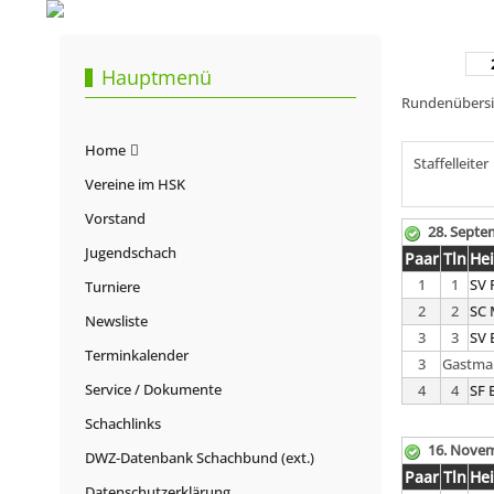
Hauptmenü
Rundenübersic
Home
Staffelleiter
Vereine im HSK
Vorstand
28. Septe
Jugendschach
Paar
Tln
He
1
1
SV 
Turniere
2
2
SC 
Newsliste
3
3
SV 
Terminkalender
3
Gastma
Service / Dokumente
4
4
SF 
Schachlinks
16. Novem
DWZ-Datenbank Schachbund (ext.)
Paar
Tln
He
Datenschutzerklärung