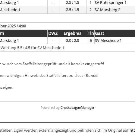
Marsberg 1
-
2.5 : 1.5
1
SV Ruhrspringer 1
Meschede 1
-
2.5 : 1.5
2
SC Marsberg 2
ber 2025 14:00
im
DWZ
Ergebnis
Tln
Gast
Marsberg 1
-
2.0 : 2.0
6
SV Meschede 1
r Wertung 5.5 : 4.5 für SV Meschede 1
 wurde vom Staffelleiter geprüft und als korrekt eingestuft!
inen wichtigen Hinweis des Staffelleiters zu dieser Runde!
nzeigen.
Powered by
ChessLeagueManager
stellten Ligen werden extern angezeigt und befinden sich im Original auf
htt