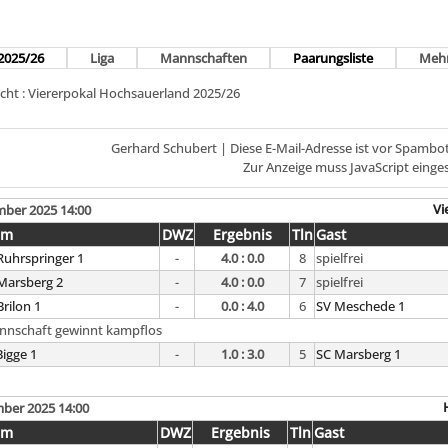
2025/26
Liga
Mannschaften
Paarungsliste
Meh
ht : Viererpokal Hochsauerland 2025/26
Gerhard Schubert |
Diese E-Mail-Adresse ist vor Spambo
Zur Anzeige muss JavaScript einges
Vi
mber 2025 14:00
im
DWZ
Ergebnis
Tln
Gast
Ruhrspringer 1
-
4.0 : 0.0
8
spielfrei
Marsberg 2
-
4.0 : 0.0
7
spielfrei
Brilon 1
-
0.0 : 4.0
6
SV Meschede 1
nnschaft gewinnt kampflos
Bigge 1
-
1.0 : 3.0
5
SC Marsberg 1
ber 2025 14:00
im
DWZ
Ergebnis
Tln
Gast