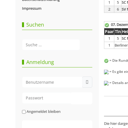
1
5
SC 
Impressum
2
6
SV 
Suchen
07. Dezem
Paar
Tln
He
1
5
SC 
Suchen
1
Berline
Type 2 or more characters for results.
= Die Runde
Anmeldung
= Es gibt e
Benutzername
= Details a
Passwort
Passwort anzeigen
Angemeldet bleiben
Die hier darge
Web-Authentifizierung