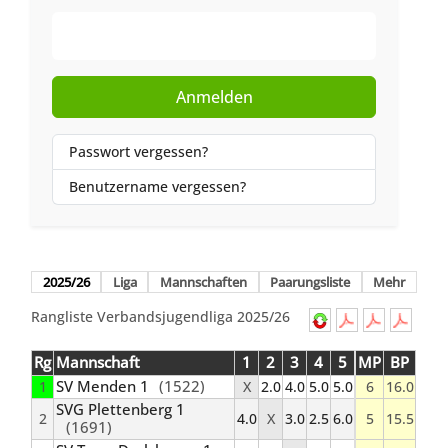
Web-Authentifizierung
Anmelden
Passwort vergessen?
Benutzername vergessen?
2025/26
Liga
Mannschaften
Paarungsliste
Mehr
Rangliste Verbandsjugendliga 2025/26
Rg
Mannschaft
1
2
3
4
5
MP
BP
SV Menden 1
(1522)
1
X
2.0
4.0
5.0
5.0
6
16.0
SVG Plettenberg 1
2
4.0
X
3.0
2.5
6.0
5
15.5
(1691)