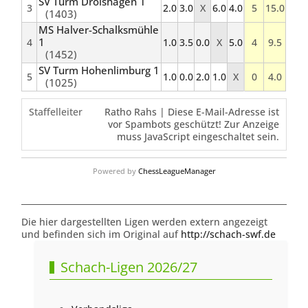
SV Turm Drolshagen 1
3
2.0
3.0
X
6.0
4.0
5
15.0
(1403)
MS Halver-Schalksmühle
1
4
1.0
3.5
0.0
X
5.0
4
9.5
(1452)
SV Turm Hohenlimburg 1
5
1.0
0.0
2.0
1.0
X
0
4.0
(1025)
Staffelleiter
Ratho Rahs |
Diese E-Mail-Adresse ist
vor Spambots geschützt! Zur Anzeige
muss JavaScript eingeschaltet sein.
Powered by
ChessLeagueManager
Die hier dargestellten Ligen werden extern angezeigt
und befinden sich im Original auf
http://schach-swf.de
Schach-Ligen 2026/27