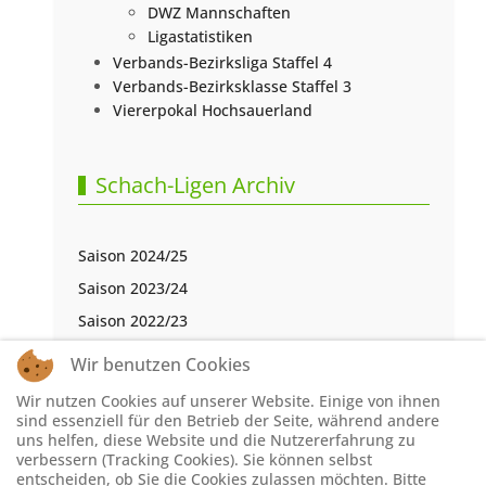
DWZ Mannschaften
Ligastatistiken
Verbands-Bezirksliga Staffel 4
Verbands-Bezirksklasse Staffel 3
Viererpokal Hochsauerland
Schach-Ligen Archiv
Saison 2024/25
Saison 2023/24
Saison 2022/23
Saison 2021/22
Wir benutzen Cookies
Saison 2020/21
Wir nutzen Cookies auf unserer Website. Einige von ihnen
Saison 2019/20
sind essenziell für den Betrieb der Seite, während andere
uns helfen, diese Website und die Nutzererfahrung zu
Saison 2018/19
verbessern (Tracking Cookies). Sie können selbst
entscheiden, ob Sie die Cookies zulassen möchten. Bitte
Saison 2017/18