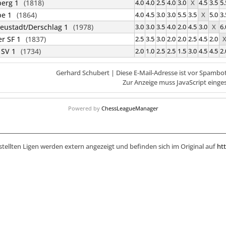
erg 1
(1818)
4.0
4.0
2.5
4.0
3.0
X
4.5
3.5
5.
pe 1
(1864)
4.0
4.5
3.0
3.0
5.5
3.5
X
5.0
3.
eustadt/Derschlag 1
(1978)
3.0
3.0
3.5
4.0
2.0
4.5
3.0
X
6.
er SF 1
(1837)
2.5
3.5
3.0
2.0
2.0
2.5
4.5
2.0
 SV 1
(1734)
2.0
1.0
2.5
2.5
1.5
3.0
4.5
4.5
2.
Gerhard Schubert |
Diese E-Mail-Adresse ist vor Spambo
Zur Anzeige muss JavaScript einges
Powered by
ChessLeagueManager
stellten Ligen werden extern angezeigt und befinden sich im Original auf
htt