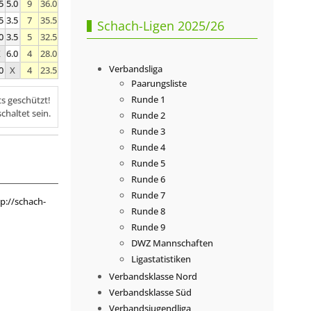
5
5.0
9
36.0
5
3.5
7
35.5
Schach-Ligen 2025/26
0
3.5
5
32.5
X
6.0
4
28.0
Verbandsliga
0
X
4
23.5
Paarungsliste
Runde 1
ts geschützt!
chaltet sein.
Runde 2
Runde 3
Runde 4
Runde 5
Runde 6
Runde 7
p://schach-
Runde 8
Runde 9
DWZ Mannschaften
Ligastatistiken
Verbandsklasse Nord
Verbandsklasse Süd
Verbandsjugendliga