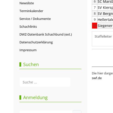
6
SC Marsb
Newsliste
7
SV Kiers
Terminkalender
8
SV Bergn
Service / Dokumente
9
Hellertal
10
Siegener
Schachlinks
DWZ-Datenbank Schachbund (ext.)
Staffelleiter
Datenschutzerklärung
Impressum
Suchen
Die hier darge
swf.de
Suchen
Type 2 or more characters for results.
Anmeldung
Benutzername