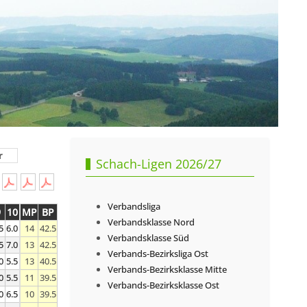
r
Schach-Ligen 2026/27
Verbandsliga
9
10
MP
BP
Verbandsklasse Nord
5
6.0
14
42.5
Verbandsklasse Süd
5
7.0
13
42.5
Verbands-Bezirksliga Ost
0
5.5
13
40.5
Verbands-Bezirksklasse Mitte
0
5.5
11
39.5
Verbands-Bezirksklasse Ost
0
6.5
10
39.5