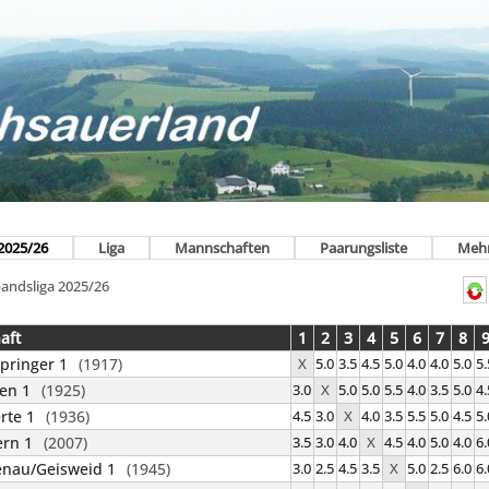
2025/26
Liga
Mannschaften
Paarungsliste
Meh
bandsliga 2025/26
aft
1
2
3
4
5
6
7
8
pringer 1
(1917)
X
5.0
3.5
4.5
5.0
4.0
4.0
5.0
5.
en 1
(1925)
3.0
X
5.0
5.0
5.5
4.0
3.5
5.0
4.
rte 1
(1936)
4.5
3.0
X
4.0
3.5
5.5
5.0
4.5
5.
rn 1
(2007)
3.5
3.0
4.0
X
4.5
4.0
5.0
4.0
6.
enau/Geisweid 1
(1945)
3.0
2.5
4.5
3.5
X
5.0
2.5
6.0
6.