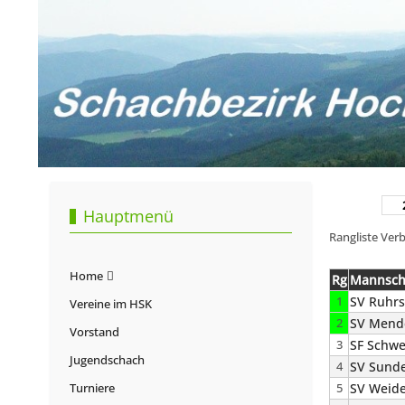
Hauptmenü
Rangliste Ver
Home
Rg
Mannsch
1
SV Ruhrs
Vereine im HSK
2
SV Mend
Vorstand
3
SF Schwe
Jugendschach
4
SV Sunde
Turniere
5
SV Weid