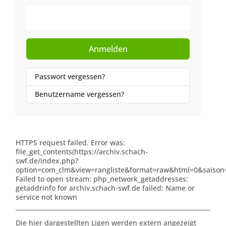
Web-Authentifizierung
Anmelden
Passwort vergessen?
Benutzername vergessen?
HTTPS request failed. Error was:
file_get_contents(https://archiv.schach-
swf.de/index.php?
option=com_clm&view=rangliste&format=raw&html=0&saison=
Failed to open stream: php_network_getaddresses:
getaddrinfo for archiv.schach-swf.de failed: Name or
service not known
Die hier dargestellten Ligen werden extern angezeigt