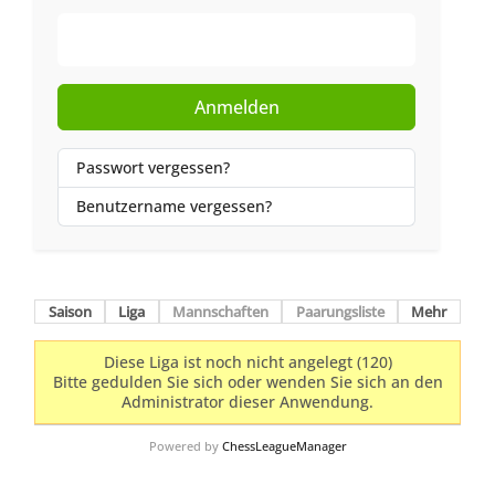
Web-Authentifizierung
Anmelden
Passwort vergessen?
Benutzername vergessen?
Saison
Liga
Mannschaften
Paarungsliste
Mehr
Diese Liga ist noch nicht angelegt (120)
Bitte gedulden Sie sich oder wenden Sie sich an den
Administrator dieser Anwendung.
Powered by
ChessLeagueManager