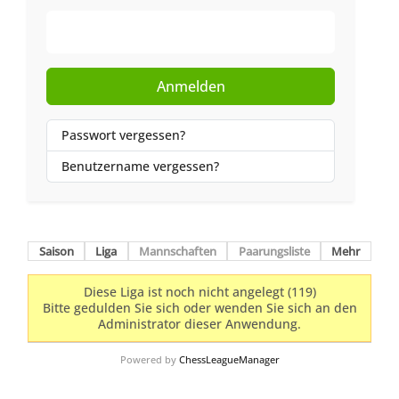
Web-Authentifizierung
Anmelden
Passwort vergessen?
Benutzername vergessen?
Saison
Liga
Mannschaften
Paarungsliste
Mehr
Diese Liga ist noch nicht angelegt (119)
Bitte gedulden Sie sich oder wenden Sie sich an den
Administrator dieser Anwendung.
Powered by
ChessLeagueManager