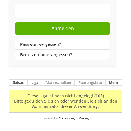
Web-Authentifizierung
Anmelden
Passwort vergessen?
Benutzername vergessen?
Saison
Liga
Mannschaften
Paarungsliste
Mehr
Diese Liga ist noch nicht angelegt (103)
Bitte gedulden Sie sich oder wenden Sie sich an den
Administrator dieser Anwendung.
Powered by
ChessLeagueManager